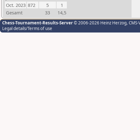
Oct. 2023
872
5
1
Gesamt
33
14,5
Chess-Tournament-Results-Server
© 2006-2026 Heinz Herzog
, CMS-
Legal details/Terms of use