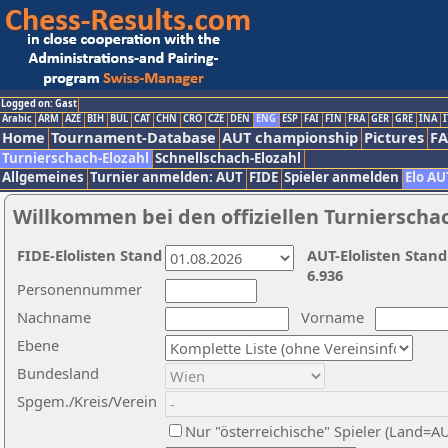
Logged on: Gast
Arabic
ARM
AZE
BIH
BUL
CAT
CHN
CRO
CZE
DEN
ENG
ESP
FAI
FIN
FRA
GER
GRE
INA
I
Home
Tournament-Database
AUT championship
Pictures
F
Turnierschach-Elozahl
Schnellschach-Elozahl
Allgemeines
Turnier anmelden: AUT
FIDE
Spieler anmelden
Elo AU
Willkommen bei den offiziellen Turnierscha
FIDE-Elolisten Stand
AUT-Elolisten Stand
6.936
Personennummer
Nachname
Vorname
Ebene
Bundesland
Spgem./Kreis/Verein
Nur "österreichische" Spieler (Land=A