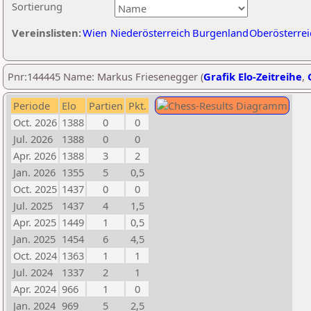
Sortierung
Vereinslisten:
Wien
Niederösterreich
Burgenland
Oberösterrei
Pnr:144445 Name: Markus Friesenegger (
Grafik Elo-Zeitreihe
,
Periode
Elo
Partien
Pkt.
Oct. 2026
1388
0
0
Jul. 2026
1388
0
0
Apr. 2026
1388
3
2
Jan. 2026
1355
5
0,5
Oct. 2025
1437
0
0
Jul. 2025
1437
4
1,5
Apr. 2025
1449
1
0,5
Jan. 2025
1454
6
4,5
Oct. 2024
1363
1
1
Jul. 2024
1337
2
1
Apr. 2024
966
1
0
Jan. 2024
969
5
2,5