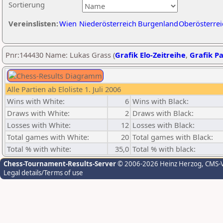
Sortierung
Vereinslisten:
Wien
Niederösterreich
Burgenland
Oberösterrei
Pnr:144430 Name: Lukas Grass (
Grafik Elo-Zeitreihe
,
Grafik Pa
Alle Partien ab Eloliste 1. Juli 2006
Wins with White:
6
Wins with Black:
Draws with White:
2
Draws with Black:
Losses with White:
12
Losses with Black:
Total games with White:
20
Total games with Black:
Total % with white:
35,0
Total % with black:
Chess-Tournament-Results-Server
© 2006-2026 Heinz Herzog
, CMS-
Legal details/Terms of use