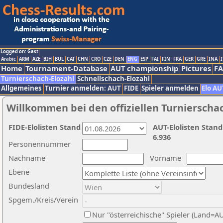
Logged on: Gast
Arabic
ARM
AZE
BIH
BUL
CAT
CHN
CRO
CZE
DEN
ENG
ESP
FAI
FIN
FRA
GER
GRE
INA
I
Home
Tournament-Database
AUT championship
Pictures
F
Turnierschach-Elozahl
Schnellschach-Elozahl
Allgemeines
Turnier anmelden: AUT
FIDE
Spieler anmelden
Elo AU
Willkommen bei den offiziellen Turnierscha
FIDE-Elolisten Stand
AUT-Elolisten Stand
6.936
Personennummer
Nachname
Vorname
Ebene
Bundesland
Spgem./Kreis/Verein
Nur "österreichische" Spieler (Land=A