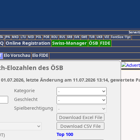
Servert
TA
JPN
MKD
LTU
NED
POL
POR
ROU
RUS
SRB
SVK
SWE
TUR
UKR
VIE
FontSize:11pt
AQ
Online Registration
Swiss-Manager
ÖSB
FIDE
T
Elo Vorschau
Elo FIDE
ch-Elozahlen des ÖSB
 01.07.2026, letzte Änderung am 11.07.2026 13:14, gewertete P
Kategorie
Geschlecht
Spielberechtigung
Top 100
UT)