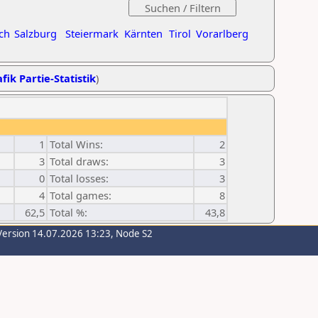
ch
Salzburg
Steiermark
Kärnten
Tirol
Vorarlberg
fik Partie-Statistik
)
1
Total Wins:
2
3
Total draws:
3
0
Total losses:
3
4
Total games:
8
62,5
Total %:
43,8
Version 14.07.2026 13:23, Node S2