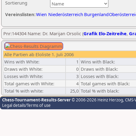
Sortierung
Vereinslisten:
Wien
Niederösterreich
Burgenland
Oberösterrei
Pnr:144304 Name: Dr. Marijan Orsolic (
Grafik Elo-Zeitreihe
,
Gra
Alle Partien ab Eloliste 1. Juli 2006
Wins with White:
1
Wins with Black:
Draws with White:
0
Draws with Black:
Losses with White:
3
Losses with Black:
Total games with White:
4
Total games with Black:
Total % with white:
25,0
Total % with black:
Chess-Tournament-Results-Server
© 2006-2026 Heinz Herzog
, CMS-
Legal details/Terms of use