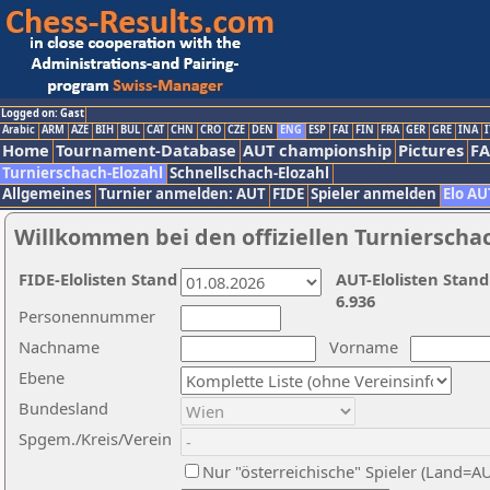
Logged on: Gast
Arabic
ARM
AZE
BIH
BUL
CAT
CHN
CRO
CZE
DEN
ENG
ESP
FAI
FIN
FRA
GER
GRE
INA
I
Home
Tournament-Database
AUT championship
Pictures
F
Turnierschach-Elozahl
Schnellschach-Elozahl
Allgemeines
Turnier anmelden: AUT
FIDE
Spieler anmelden
Elo AU
Willkommen bei den offiziellen Turnierscha
FIDE-Elolisten Stand
AUT-Elolisten Stand
6.936
Personennummer
Nachname
Vorname
Ebene
Bundesland
Spgem./Kreis/Verein
Nur "österreichische" Spieler (Land=A