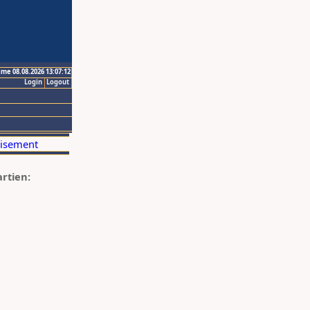
ime 08.08.2026 13:07:12
Login
Logout
artien: