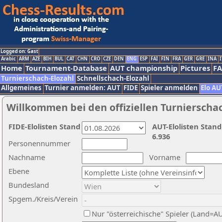
Logged on: Gast
Arabic
ARM
AZE
BIH
BUL
CAT
CHN
CRO
CZE
DEN
ENG
ESP
FAI
FIN
FRA
GER
GRE
INA
I
Home
Tournament-Database
AUT championship
Pictures
F
Turnierschach-Elozahl
Schnellschach-Elozahl
Allgemeines
Turnier anmelden: AUT
FIDE
Spieler anmelden
Elo AU
Willkommen bei den offiziellen Turnierscha
FIDE-Elolisten Stand
AUT-Elolisten Stand
6.936
Personennummer
Nachname
Vorname
Ebene
Bundesland
Spgem./Kreis/Verein
Nur "österreichische" Spieler (Land=A