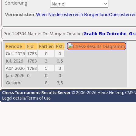
Sortierung
Vereinslisten:
Wien
Niederösterreich
Burgenland
Oberösterrei
Pnr:144304 Name: Dr. Marijan Orsolic (
Grafik Elo-Zeitreihe
,
Gra
Periode
Elo
Partien
Pkt.
Oct. 2026
1783
0
0
Jul. 2026
1783
3
0,5
Apr. 2026
1788
5
3
Jan. 2026
0
0
0
Gesamt
8
3,5
Chess-Tournament-Results-Server
© 2006-2026 Heinz Herzog
, CMS-
Legal details/Terms of use