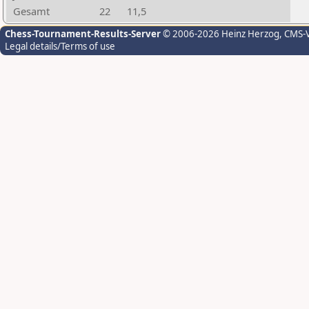
Gesamt
22
11,5
Chess-Tournament-Results-Server
© 2006-2026 Heinz Herzog
, CMS-
Legal details/Terms of use