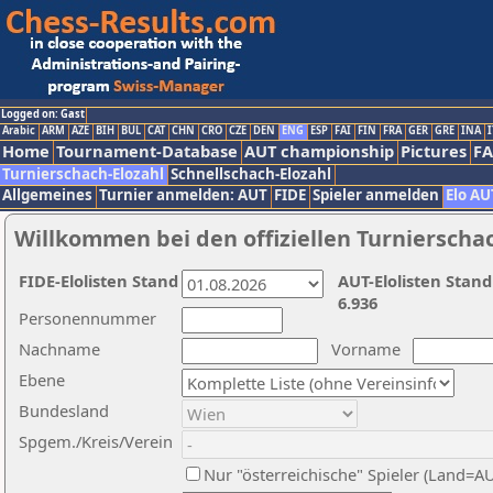
Logged on: Gast
Arabic
ARM
AZE
BIH
BUL
CAT
CHN
CRO
CZE
DEN
ENG
ESP
FAI
FIN
FRA
GER
GRE
INA
I
Home
Tournament-Database
AUT championship
Pictures
F
Turnierschach-Elozahl
Schnellschach-Elozahl
Allgemeines
Turnier anmelden: AUT
FIDE
Spieler anmelden
Elo AU
Willkommen bei den offiziellen Turnierscha
FIDE-Elolisten Stand
AUT-Elolisten Stand
6.936
Personennummer
Nachname
Vorname
Ebene
Bundesland
Spgem./Kreis/Verein
Nur "österreichische" Spieler (Land=A