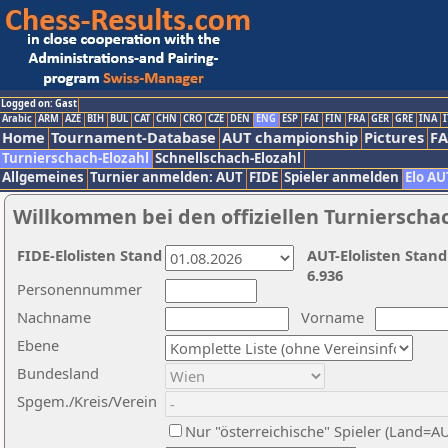
Logged on: Gast
Arabic
ARM
AZE
BIH
BUL
CAT
CHN
CRO
CZE
DEN
ENG
ESP
FAI
FIN
FRA
GER
GRE
INA
I
Home
Tournament-Database
AUT championship
Pictures
F
Turnierschach-Elozahl
Schnellschach-Elozahl
Allgemeines
Turnier anmelden: AUT
FIDE
Spieler anmelden
Elo AU
Willkommen bei den offiziellen Turnierscha
FIDE-Elolisten Stand
AUT-Elolisten Stand
6.936
Personennummer
Nachname
Vorname
Ebene
Bundesland
Spgem./Kreis/Verein
Nur "österreichische" Spieler (Land=A