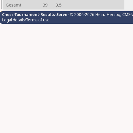
Gesamt
39
3,5
Chess-Tournament-Results-Server
© 2006-2026 Heinz Herzog
, CMS-
Legal details/Terms of use