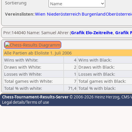
Sortierung
Vereinslisten:
Wien
Niederösterreich
Burgenland
Oberösterrei
Pnr:144040 Name: Samuel Ahrer (
Grafik Elo-Zeitreihe
,
Grafik P
Alle Partien ab Eloliste 1. Juli 2006
Wins with White:
4
Wins with Black:
Draws with White:
2
Draws with Black:
Losses with White:
1
Losses with Black:
Total games with White:
7
Total games with Black:
Total % with white:
71,4
Total % with black:
Chess-Tournament-Results-Server
© 2006-2026 Heinz Herzog
, CMS-
Legal details/Terms of use