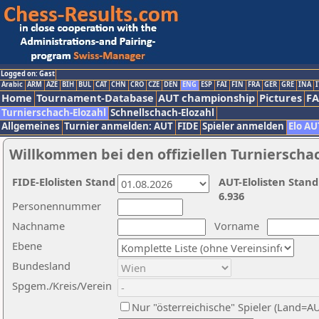
Logged on: Gast
Arabic
ARM
AZE
BIH
BUL
CAT
CHN
CRO
CZE
DEN
ENG
ESP
FAI
FIN
FRA
GER
GRE
INA
I
Home
Tournament-Database
AUT championship
Pictures
F
Turnierschach-Elozahl
Schnellschach-Elozahl
Allgemeines
Turnier anmelden: AUT
FIDE
Spieler anmelden
Elo AU
Willkommen bei den offiziellen Turnierscha
FIDE-Elolisten Stand
AUT-Elolisten Stand
6.936
Personennummer
Nachname
Vorname
Ebene
Bundesland
Spgem./Kreis/Verein
Nur "österreichische" Spieler (Land=A