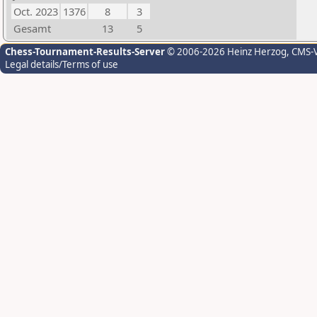
Oct. 2023
1376
8
3
Gesamt
13
5
Chess-Tournament-Results-Server
© 2006-2026 Heinz Herzog
, CMS-
Legal details/Terms of use