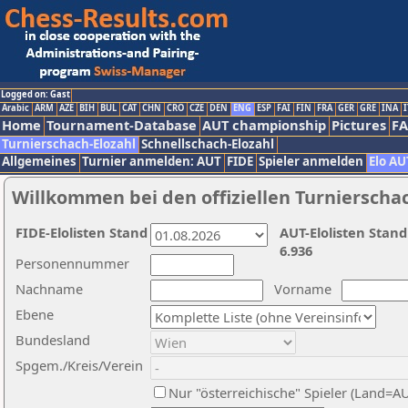
Logged on: Gast
Arabic
ARM
AZE
BIH
BUL
CAT
CHN
CRO
CZE
DEN
ENG
ESP
FAI
FIN
FRA
GER
GRE
INA
I
Home
Tournament-Database
AUT championship
Pictures
F
Turnierschach-Elozahl
Schnellschach-Elozahl
Allgemeines
Turnier anmelden: AUT
FIDE
Spieler anmelden
Elo AU
Willkommen bei den offiziellen Turnierscha
FIDE-Elolisten Stand
AUT-Elolisten Stand
6.936
Personennummer
Nachname
Vorname
Ebene
Bundesland
Spgem./Kreis/Verein
Nur "österreichische" Spieler (Land=A