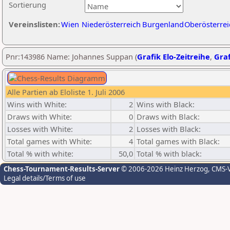
Sortierung
Vereinslisten:
Wien
Niederösterreich
Burgenland
Oberösterrei
Pnr:143986 Name: Johannes Suppan (
Grafik Elo-Zeitreihe
,
Graf
Alle Partien ab Eloliste 1. Juli 2006
Wins with White:
2
Wins with Black:
Draws with White:
0
Draws with Black:
Losses with White:
2
Losses with Black:
Total games with White:
4
Total games with Black:
Total % with white:
50,0
Total % with black:
Chess-Tournament-Results-Server
© 2006-2026 Heinz Herzog
, CMS-
Legal details/Terms of use