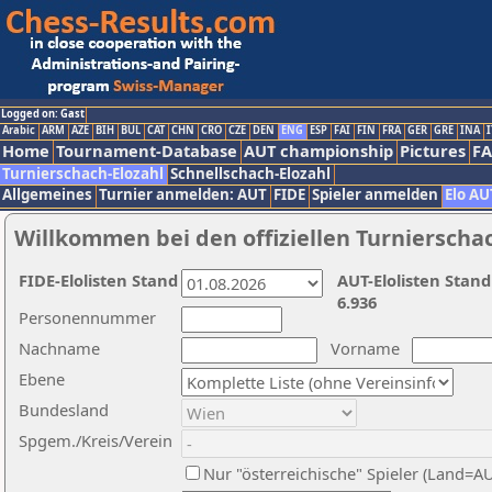
Logged on: Gast
Arabic
ARM
AZE
BIH
BUL
CAT
CHN
CRO
CZE
DEN
ENG
ESP
FAI
FIN
FRA
GER
GRE
INA
I
Home
Tournament-Database
AUT championship
Pictures
F
Turnierschach-Elozahl
Schnellschach-Elozahl
Allgemeines
Turnier anmelden: AUT
FIDE
Spieler anmelden
Elo AU
Willkommen bei den offiziellen Turnierscha
FIDE-Elolisten Stand
AUT-Elolisten Stand
6.936
Personennummer
Nachname
Vorname
Ebene
Bundesland
Spgem./Kreis/Verein
Nur "österreichische" Spieler (Land=A