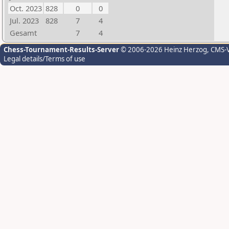
Oct. 2023
828
0
0
Jul. 2023
828
7
4
Gesamt
7
4
Chess-Tournament-Results-Server
© 2006-2026 Heinz Herzog
, CMS-
Legal details/Terms of use