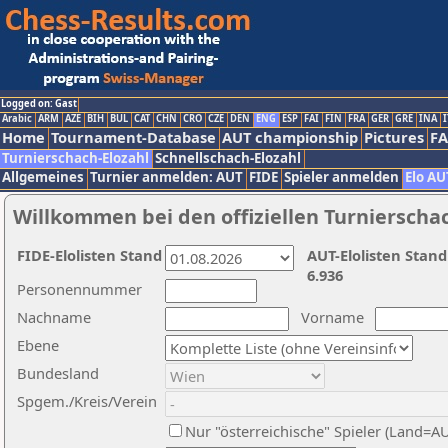
Logged on: Gast
Arabic
ARM
AZE
BIH
BUL
CAT
CHN
CRO
CZE
DEN
ENG
ESP
FAI
FIN
FRA
GER
GRE
INA
I
Home
Tournament-Database
AUT championship
Pictures
F
Turnierschach-Elozahl
Schnellschach-Elozahl
Allgemeines
Turnier anmelden: AUT
FIDE
Spieler anmelden
Elo AU
Willkommen bei den offiziellen Turnierscha
FIDE-Elolisten Stand
AUT-Elolisten Stand
6.936
Personennummer
Nachname
Vorname
Ebene
Bundesland
Spgem./Kreis/Verein
Nur "österreichische" Spieler (Land=A