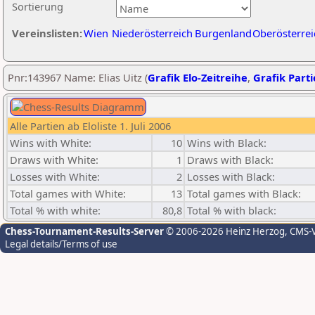
Sortierung
Vereinslisten:
Wien
Niederösterreich
Burgenland
Oberösterrei
Pnr:143967 Name: Elias Uitz (
Grafik Elo-Zeitreihe
,
Grafik Parti
Alle Partien ab Eloliste 1. Juli 2006
Wins with White:
10
Wins with Black:
Draws with White:
1
Draws with Black:
Losses with White:
2
Losses with Black:
Total games with White:
13
Total games with Black:
Total % with white:
80,8
Total % with black:
Chess-Tournament-Results-Server
© 2006-2026 Heinz Herzog
, CMS-
Legal details/Terms of use