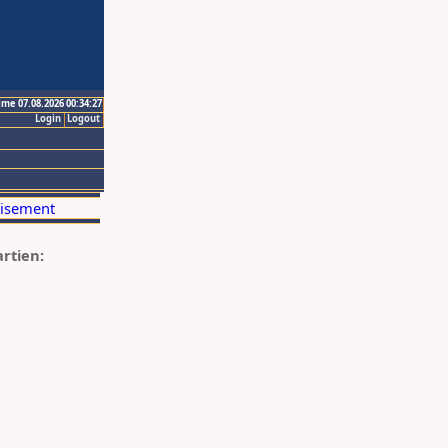
ime 07.08.2026 00:34:27
Login
Logout
artien: