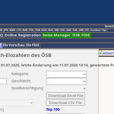
Servert
TA
JPN
MKD
LTU
NED
POL
POR
ROU
RUS
SRB
SVK
SWE
TUR
UKR
VIE
FontSize:11pt
AQ
Online Registration
Swiss-Manager
ÖSB
FIDE
T
Elo Vorschau
Elo FIDE
ch-Elozahlen des ÖSB
 01.07.2026, letzte Änderung am 11.07.2026 13:14, gewertete P
Kategorie
Geschlecht
Spielberechtigung
Top 100
UT)