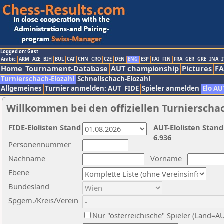
Logged on: Gast
Arabic
ARM
AZE
BIH
BUL
CAT
CHN
CRO
CZE
DEN
ENG
ESP
FAI
FIN
FRA
GER
GRE
INA
I
Home
Tournament-Database
AUT championship
Pictures
F
Turnierschach-Elozahl
Schnellschach-Elozahl
Allgemeines
Turnier anmelden: AUT
FIDE
Spieler anmelden
Elo AU
Willkommen bei den offiziellen Turnierscha
FIDE-Elolisten Stand
AUT-Elolisten Stand
6.936
Personennummer
Nachname
Vorname
Ebene
Bundesland
Spgem./Kreis/Verein
Nur "österreichische" Spieler (Land=A