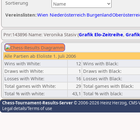
Sortierung
Vereinslisten:
Wien
Niederösterreich
Burgenland
Oberösterrei
Pnr:143896 Name: Veronika Stasiv (
Grafik Elo-Zeitreihe
,
Grafik
Alle Partien ab Eloliste 1. Juli 2006
Wins with White:
12
Wins with Black:
Draws with White:
1
Draws with Black:
Losses with White:
16
Losses with Black:
Total games with White:
29
Total games with Black:
Total % with white:
43,1
Total % with black:
Chess-Tournament-Results-Server
© 2006-2026 Heinz Herzog
, CMS-
Legal details/Terms of use