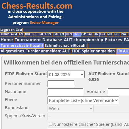
Logged on: Gast
Arabic
ARM
AZE
BIH
BUL
CAT
CHN
CRO
CZE
DEN
ENG
ESP
FAI
FIN
FRA
GER
GRE
INA
I
Home
Tournament-Database
AUT championship
Pictures
F
Turnierschach-Elozahl
Schnellschach-Elozahl
Allgemeines
Turnier anmelden: AUT
FIDE
Spieler anmelden
Elo AU
Willkommen bei den offiziellen Turnierscha
FIDE-Elolisten Stand
AUT-Elolisten Stand
6.936
Personennummer
Nachname
Vorname
Ebene
Bundesland
Spgem./Kreis/Verein
Nur "österreichische" Spieler (Land=A