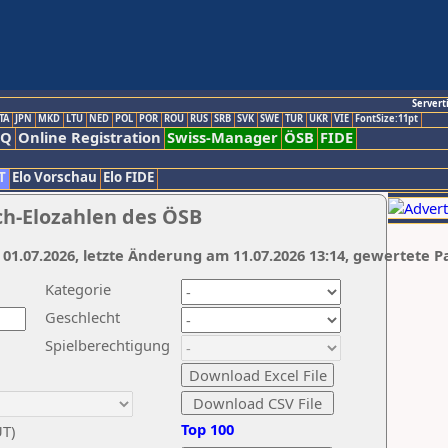
Servert
TA
JPN
MKD
LTU
NED
POL
POR
ROU
RUS
SRB
SVK
SWE
TUR
UKR
VIE
FontSize:11pt
AQ
Online Registration
Swiss-Manager
ÖSB
FIDE
T
Elo Vorschau
Elo FIDE
ch-Elozahlen des ÖSB
 01.07.2026, letzte Änderung am 11.07.2026 13:14, gewertete P
Kategorie
Geschlecht
Spielberechtigung
Top 100
UT)