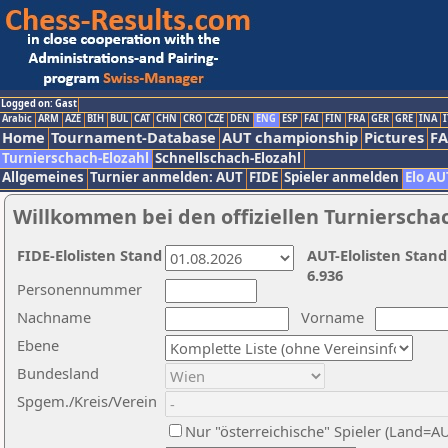
Logged on: Gast
Arabic
ARM
AZE
BIH
BUL
CAT
CHN
CRO
CZE
DEN
ENG
ESP
FAI
FIN
FRA
GER
GRE
INA
I
Home
Tournament-Database
AUT championship
Pictures
F
Turnierschach-Elozahl
Schnellschach-Elozahl
Allgemeines
Turnier anmelden: AUT
FIDE
Spieler anmelden
Elo AU
Willkommen bei den offiziellen Turnierscha
FIDE-Elolisten Stand
AUT-Elolisten Stand
6.936
Personennummer
Nachname
Vorname
Ebene
Bundesland
Spgem./Kreis/Verein
Nur "österreichische" Spieler (Land=A