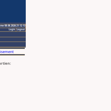
ime 08.08.2026 21:12:13
Login
Logout
artien: