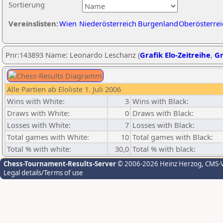
Sortierung
Vereinslisten:
Wien
Niederösterreich
Burgenland
Oberösterrei
Pnr:143893 Name: Leonardo Leschanz (
Grafik Elo-Zeitreihe
,
Gr
Alle Partien ab Eloliste 1. Juli 2006
Wins with White:
3
Wins with Black:
Draws with White:
0
Draws with Black:
Losses with White:
7
Losses with Black:
Total games with White:
10
Total games with Black:
Total % with white:
30,0
Total % with black:
Chess-Tournament-Results-Server
© 2006-2026 Heinz Herzog
, CMS-
Legal details/Terms of use