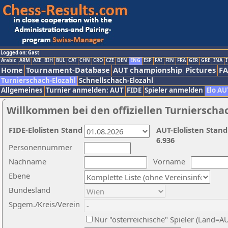
Logged on: Gast
Arabic
ARM
AZE
BIH
BUL
CAT
CHN
CRO
CZE
DEN
ENG
ESP
FAI
FIN
FRA
GER
GRE
INA
I
Home
Tournament-Database
AUT championship
Pictures
F
Turnierschach-Elozahl
Schnellschach-Elozahl
Allgemeines
Turnier anmelden: AUT
FIDE
Spieler anmelden
Elo AU
Willkommen bei den offiziellen Turnierscha
FIDE-Elolisten Stand
AUT-Elolisten Stand
6.936
Personennummer
Nachname
Vorname
Ebene
Bundesland
Spgem./Kreis/Verein
Nur "österreichische" Spieler (Land=A