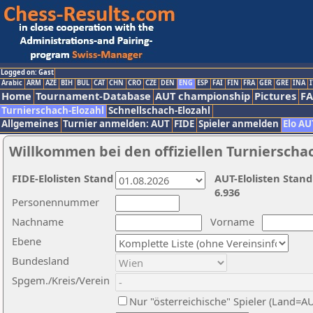
Logged on: Gast
Arabic
ARM
AZE
BIH
BUL
CAT
CHN
CRO
CZE
DEN
ENG
ESP
FAI
FIN
FRA
GER
GRE
INA
I
Home
Tournament-Database
AUT championship
Pictures
F
Turnierschach-Elozahl
Schnellschach-Elozahl
Allgemeines
Turnier anmelden: AUT
FIDE
Spieler anmelden
Elo AU
Willkommen bei den offiziellen Turnierscha
FIDE-Elolisten Stand
AUT-Elolisten Stand
6.936
Personennummer
Nachname
Vorname
Ebene
Bundesland
Spgem./Kreis/Verein
Nur "österreichische" Spieler (Land=A