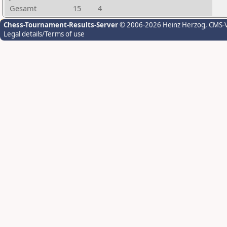
Gesamt
15
4
Chess-Tournament-Results-Server
© 2006-2026 Heinz Herzog
, CMS-
Legal details/Terms of use