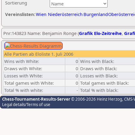
Sortierung
Vereinslisten:
Wien
Niederösterreich
Burgenland
Oberösterrei
Pnr:143823 Name: Benjamin Ronge (
Grafik Elo-Zeitreihe
,
Grafi
Alle Partien ab Eloliste 1. Juli 2006
Wins with White:
0
Wins with Black:
Draws with White:
0
Draws with Black:
Losses with White:
0
Losses with Black:
Total games with White:
0
Total games with Black:
Total % with white:
-
Total % with black:
Chess-Tournament-Results-Server
© 2006-2026 Heinz Herzog
, CMS-
Legal details/Terms of use