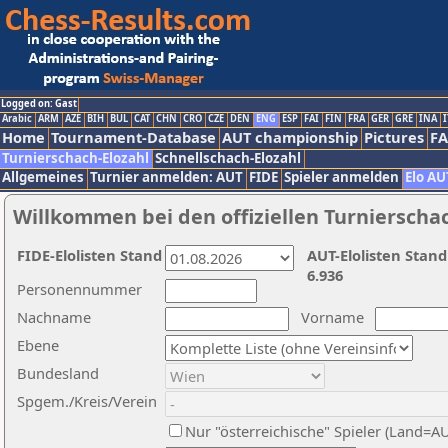
Logged on: Gast
Arabic
ARM
AZE
BIH
BUL
CAT
CHN
CRO
CZE
DEN
ENG
ESP
FAI
FIN
FRA
GER
GRE
INA
I
Home
Tournament-Database
AUT championship
Pictures
F
Turnierschach-Elozahl
Schnellschach-Elozahl
Allgemeines
Turnier anmelden: AUT
FIDE
Spieler anmelden
Elo AU
Willkommen bei den offiziellen Turnierscha
FIDE-Elolisten Stand
AUT-Elolisten Stand
6.936
Personennummer
Nachname
Vorname
Ebene
Bundesland
Spgem./Kreis/Verein
Nur "österreichische" Spieler (Land=A