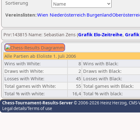
Sortierung
Vereinslisten:
Wien
Niederösterreich
Burgenland
Oberösterrei
Pnr:143815 Name: Sebastian Zens (
Grafik Elo-Zeitreihe
,
Grafik
Alle Partien ab Eloliste 1. Juli 2006
Wins with White:
8
Wins with Black:
Draws with White:
2
Draws with Black:
Losses with White:
45
Losses with Black:
Total games with White:
55
Total games with Black:
Total % with white:
16,4
Total % with black:
Chess-Tournament-Results-Server
© 2006-2026 Heinz Herzog
, CMS-
Legal details/Terms of use