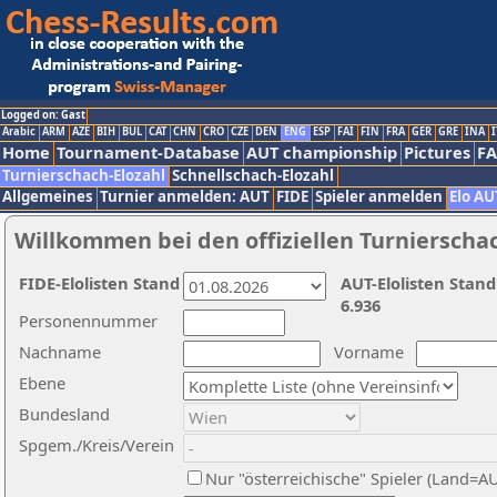
Logged on: Gast
Arabic
ARM
AZE
BIH
BUL
CAT
CHN
CRO
CZE
DEN
ENG
ESP
FAI
FIN
FRA
GER
GRE
INA
I
Home
Tournament-Database
AUT championship
Pictures
F
Turnierschach-Elozahl
Schnellschach-Elozahl
Allgemeines
Turnier anmelden: AUT
FIDE
Spieler anmelden
Elo AU
Willkommen bei den offiziellen Turnierscha
FIDE-Elolisten Stand
AUT-Elolisten Stand
6.936
Personennummer
Nachname
Vorname
Ebene
Bundesland
Spgem./Kreis/Verein
Nur "österreichische" Spieler (Land=A