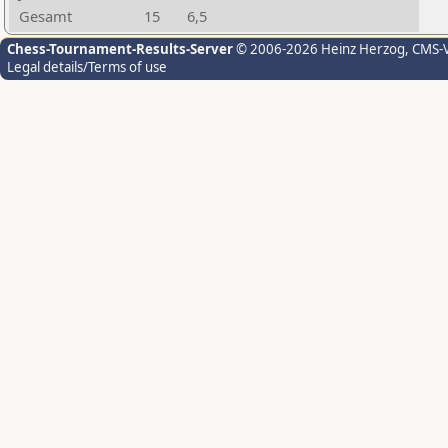
Gesamt
15
6,5
Chess-Tournament-Results-Server
© 2006-2026 Heinz Herzog
, CMS-
Legal details/Terms of use