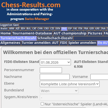
Logged on: Gast
Arabic
ARM
AZE
BIH
BUL
CAT
CHN
CRO
CZE
DEN
ENG
ESP
FAI
FIN
FRA
GER
GRE
INA
I
Home
Tournament-Database
AUT championship
Pictures
F
Turnierschach-Elozahl
Schnellschach-Elozahl
Allgemeines
Turnier anmelden: AUT
FIDE
Spieler anmelden
Elo AU
Willkommen bei den offiziellen Turnierscha
FIDE-Elolisten Stand
AUT-Elolisten Stand
6.936
Personennummer
Nachname
Vorname
Ebene
Bundesland
Spgem./Kreis/Verein
Nur "österreichische" Spieler (Land=A