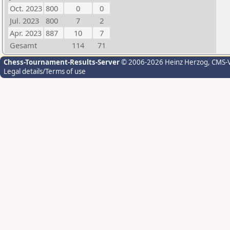
Oct. 2023
800
0
0
Jul. 2023
800
7
2
Apr. 2023
887
10
7
Gesamt
114
71
Chess-Tournament-Results-Server
© 2006-2026 Heinz Herzog
, CMS-
Legal details/Terms of use