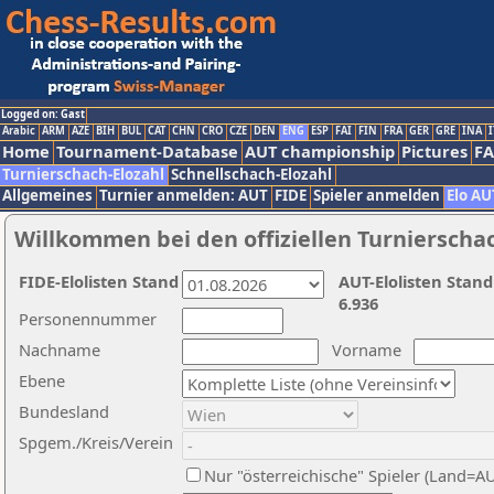
Logged on: Gast
Arabic
ARM
AZE
BIH
BUL
CAT
CHN
CRO
CZE
DEN
ENG
ESP
FAI
FIN
FRA
GER
GRE
INA
I
Home
Tournament-Database
AUT championship
Pictures
F
Turnierschach-Elozahl
Schnellschach-Elozahl
Allgemeines
Turnier anmelden: AUT
FIDE
Spieler anmelden
Elo AU
Willkommen bei den offiziellen Turnierscha
FIDE-Elolisten Stand
AUT-Elolisten Stand
6.936
Personennummer
Nachname
Vorname
Ebene
Bundesland
Spgem./Kreis/Verein
Nur "österreichische" Spieler (Land=A