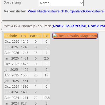
Sortierung
Vereinslisten:
Wien
Niederösterreich
Burgenland
Oberösterrei
Pnr:143634 Name: Jakob Stark (
Grafik Elo-Zeitreihe
,
Grafik Par
Periode
Elo
Partien
Pkt.
Oct. 2026
1245
0
0
Jul. 2026
1245
0
0
Apr. 2026
1245
16
7
Jan. 2026
1431
6
2,5
Oct. 2025
1426
0
0
Jul. 2025
1426
6
2
Apr. 2025
1505
23
18
Jan. 2025
1451
11
9
Oct. 2024
1390
1
0
Jul. 2024
1409
7
3
Apr. 2024
1211
22
17,5
Jan. 2024
827
5
3