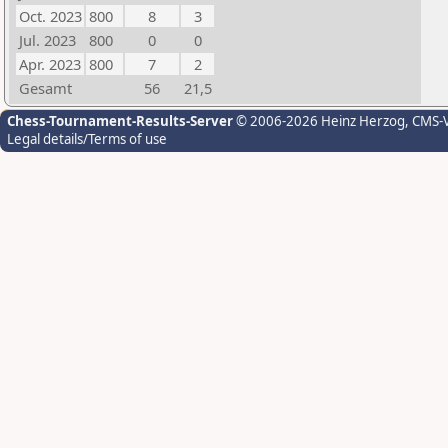
Oct. 2023
800
8
3
Jul. 2023
800
0
0
Apr. 2023
800
7
2
Gesamt
56
21,5
Chess-Tournament-Results-Server
© 2006-2026 Heinz Herzog
, CMS-
Legal details/Terms of use