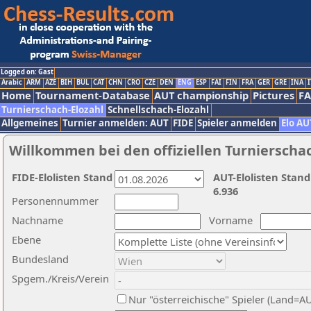
Logged on: Gast
Arabic
ARM
AZE
BIH
BUL
CAT
CHN
CRO
CZE
DEN
ENG
ESP
FAI
FIN
FRA
GER
GRE
INA
I
Home
Tournament-Database
AUT championship
Pictures
F
Turnierschach-Elozahl
Schnellschach-Elozahl
Allgemeines
Turnier anmelden: AUT
FIDE
Spieler anmelden
Elo AU
Willkommen bei den offiziellen Turnierscha
FIDE-Elolisten Stand
AUT-Elolisten Stand
6.936
Personennummer
Nachname
Vorname
Ebene
Bundesland
Spgem./Kreis/Verein
Nur "österreichische" Spieler (Land=A