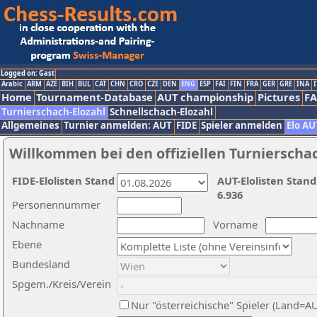
Logged on: Gast
Arabic
ARM
AZE
BIH
BUL
CAT
CHN
CRO
CZE
DEN
ENG
ESP
FAI
FIN
FRA
GER
GRE
INA
I
Home
Tournament-Database
AUT championship
Pictures
F
Turnierschach-Elozahl
Schnellschach-Elozahl
Allgemeines
Turnier anmelden: AUT
FIDE
Spieler anmelden
Elo AU
Willkommen bei den offiziellen Turnierscha
FIDE-Elolisten Stand
AUT-Elolisten Stand
6.936
Personennummer
Nachname
Vorname
Ebene
Bundesland
Spgem./Kreis/Verein
Nur "österreichische" Spieler (Land=A