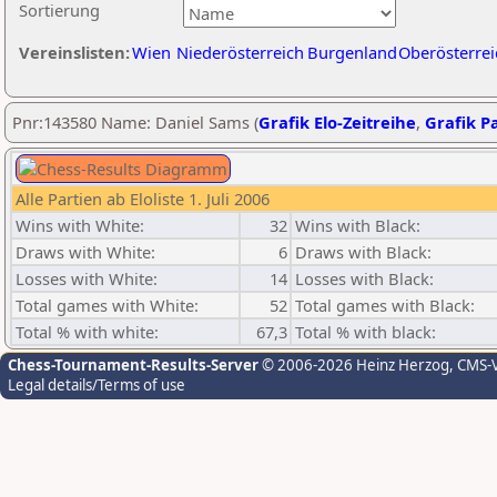
Sortierung
Vereinslisten:
Wien
Niederösterreich
Burgenland
Oberösterrei
Pnr:143580 Name: Daniel Sams (
Grafik Elo-Zeitreihe
,
Grafik Pa
Alle Partien ab Eloliste 1. Juli 2006
Wins with White:
32
Wins with Black:
Draws with White:
6
Draws with Black:
Losses with White:
14
Losses with Black:
Total games with White:
52
Total games with Black:
Total % with white:
67,3
Total % with black:
Chess-Tournament-Results-Server
© 2006-2026 Heinz Herzog
, CMS-
Legal details/Terms of use