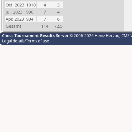
Oct. 2023
1010
4
3
Jul. 2023
990
7
4
Apr. 2023
934
7
6
Gesamt
114
72,5
Chess-Tournament-Results-Server
© 2006-2026 Heinz Herzog
, CMS-
Legal details/Terms of use