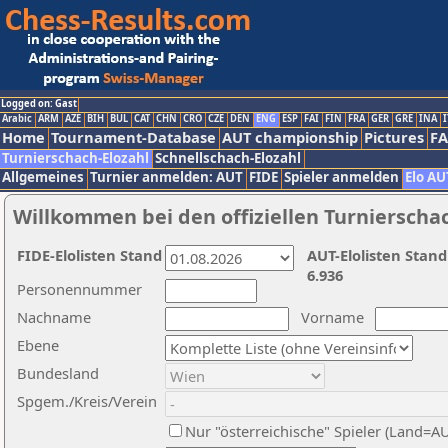
Logged on: Gast
Arabic
ARM
AZE
BIH
BUL
CAT
CHN
CRO
CZE
DEN
ENG
ESP
FAI
FIN
FRA
GER
GRE
INA
I
Home
Tournament-Database
AUT championship
Pictures
F
Turnierschach-Elozahl
Schnellschach-Elozahl
Allgemeines
Turnier anmelden: AUT
FIDE
Spieler anmelden
Elo AU
Willkommen bei den offiziellen Turnierscha
FIDE-Elolisten Stand
AUT-Elolisten Stand
6.936
Personennummer
Nachname
Vorname
Ebene
Bundesland
Spgem./Kreis/Verein
Nur "österreichische" Spieler (Land=A