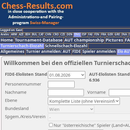
Logged on: Gast
Arabic
ARM
AZE
BIH
BUL
CAT
CHN
CRO
CZE
DEN
ENG
ESP
FAI
FIN
FRA
GER
GRE
INA
I
Home
Tournament-Database
AUT championship
Pictures
F
Turnierschach-Elozahl
Schnellschach-Elozahl
Allgemeines
Turnier anmelden: AUT
FIDE
Spieler anmelden
Elo AU
Willkommen bei den offiziellen Turnierscha
FIDE-Elolisten Stand
AUT-Elolisten Stand
6.936
Personennummer
Nachname
Vorname
Ebene
Bundesland
Spgem./Kreis/Verein
Nur "österreichische" Spieler (Land=A