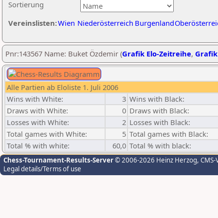
Sortierung
Vereinslisten:
Wien
Niederösterreich
Burgenland
Oberösterrei
Pnr:143567 Name: Buket Özdemir (
Grafik Elo-Zeitreihe
,
Grafik
Alle Partien ab Eloliste 1. Juli 2006
Wins with White:
3
Wins with Black:
Draws with White:
0
Draws with Black:
Losses with White:
2
Losses with Black:
Total games with White:
5
Total games with Black:
Total % with white:
60,0
Total % with black:
Chess-Tournament-Results-Server
© 2006-2026 Heinz Herzog
, CMS-
Legal details/Terms of use