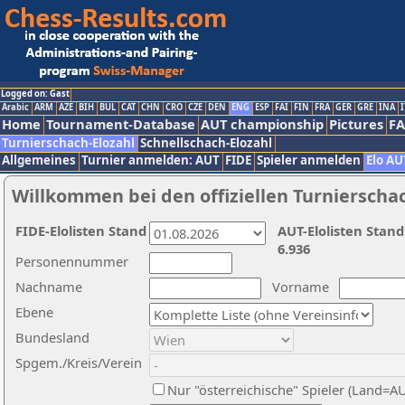
Logged on: Gast
Arabic
ARM
AZE
BIH
BUL
CAT
CHN
CRO
CZE
DEN
ENG
ESP
FAI
FIN
FRA
GER
GRE
INA
I
Home
Tournament-Database
AUT championship
Pictures
F
Turnierschach-Elozahl
Schnellschach-Elozahl
Allgemeines
Turnier anmelden: AUT
FIDE
Spieler anmelden
Elo AU
Willkommen bei den offiziellen Turnierscha
FIDE-Elolisten Stand
AUT-Elolisten Stand
6.936
Personennummer
Nachname
Vorname
Ebene
Bundesland
Spgem./Kreis/Verein
Nur "österreichische" Spieler (Land=A