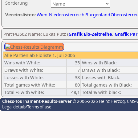
Sortierung
Vereinslisten:
Wien
Niederösterreich
Burgenland
Oberösterrei
Pnr:143562 Name: Lukas Putz (
Grafik Elo-Zeitreihe
,
Grafik Part
Alle Partien ab Eloliste 1. Juli 2006
Wins with White:
35
Wins with Black:
Draws with White:
7
Draws with Black:
Losses with White:
38
Losses with Black:
Total games with White:
80
Total games with Black:
Total % with white:
48,1
Total % with black:
Chess-Tournament-Results-Server
© 2006-2026 Heinz Herzog
, CMS-
Legal details/Terms of use