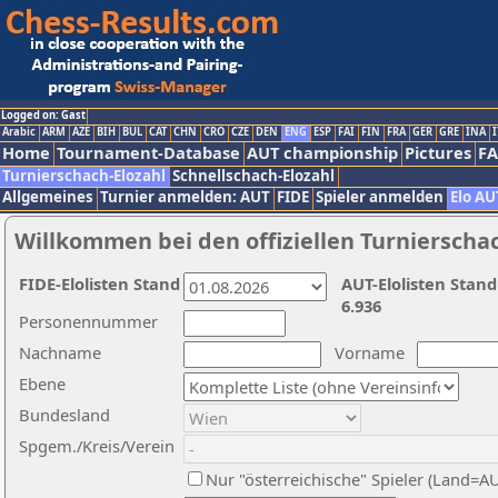
Logged on: Gast
Arabic
ARM
AZE
BIH
BUL
CAT
CHN
CRO
CZE
DEN
ENG
ESP
FAI
FIN
FRA
GER
GRE
INA
I
Home
Tournament-Database
AUT championship
Pictures
F
Turnierschach-Elozahl
Schnellschach-Elozahl
Allgemeines
Turnier anmelden: AUT
FIDE
Spieler anmelden
Elo AU
Willkommen bei den offiziellen Turnierscha
FIDE-Elolisten Stand
AUT-Elolisten Stand
6.936
Personennummer
Nachname
Vorname
Ebene
Bundesland
Spgem./Kreis/Verein
Nur "österreichische" Spieler (Land=A