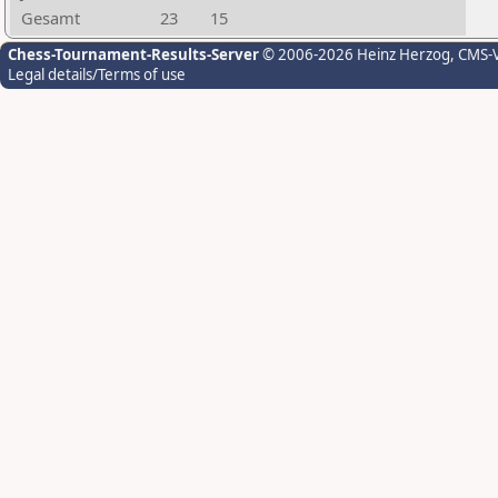
Gesamt
23
15
Chess-Tournament-Results-Server
© 2006-2026 Heinz Herzog
, CMS-
Legal details/Terms of use