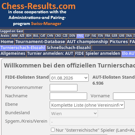
Logged on: Gast
Arabic
ARM
AZE
BIH
BUL
CAT
CHN
CRO
CZE
DEN
ENG
ESP
FAI
FIN
FRA
GER
GRE
INA
I
Home
Tournament-Database
AUT championship
Pictures
F
Turnierschach-Elozahl
Schnellschach-Elozahl
Allgemeines
Turnier anmelden: AUT
FIDE
Spieler anmelden
Elo AU
Willkommen bei den offiziellen Turnierscha
FIDE-Elolisten Stand
AUT-Elolisten Stand
6.936
Personennummer
Nachname
Vorname
Ebene
Bundesland
Spgem./Kreis/Verein
Nur "österreichische" Spieler (Land=A