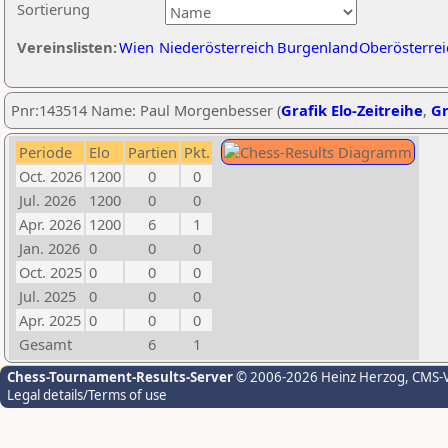
Sortierung
Vereinslisten:
Wien
Niederösterreich
Burgenland
Oberösterrei
Pnr:143514 Name: Paul Morgenbesser (
Grafik Elo-Zeitreihe
,
Gr
Periode
Elo
Partien
Pkt.
Oct. 2026
1200
0
0
Jul. 2026
1200
0
0
Apr. 2026
1200
6
1
Jan. 2026
0
0
0
Oct. 2025
0
0
0
Jul. 2025
0
0
0
Apr. 2025
0
0
0
Gesamt
6
1
Chess-Tournament-Results-Server
© 2006-2026 Heinz Herzog
, CMS-
Legal details/Terms of use