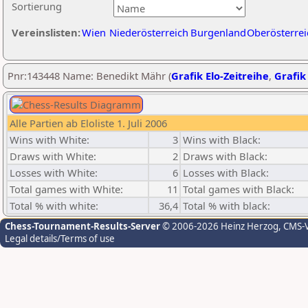
Sortierung
Vereinslisten:
Wien
Niederösterreich
Burgenland
Oberösterrei
Pnr:143448 Name: Benedikt Mähr (
Grafik Elo-Zeitreihe
,
Grafik 
Alle Partien ab Eloliste 1. Juli 2006
Wins with White:
3
Wins with Black:
Draws with White:
2
Draws with Black:
Losses with White:
6
Losses with Black:
Total games with White:
11
Total games with Black:
Total % with white:
36,4
Total % with black:
Chess-Tournament-Results-Server
© 2006-2026 Heinz Herzog
, CMS-
Legal details/Terms of use