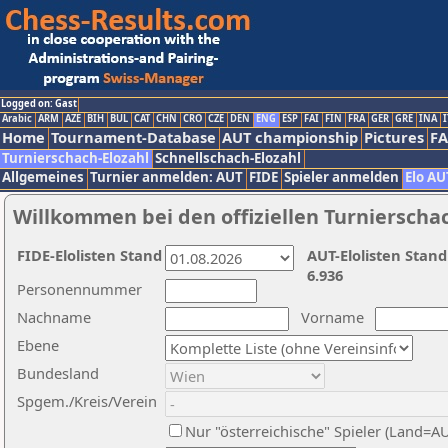
Logged on: Gast
Arabic
ARM
AZE
BIH
BUL
CAT
CHN
CRO
CZE
DEN
ENG
ESP
FAI
FIN
FRA
GER
GRE
INA
I
Home
Tournament-Database
AUT championship
Pictures
F
Turnierschach-Elozahl
Schnellschach-Elozahl
Allgemeines
Turnier anmelden: AUT
FIDE
Spieler anmelden
Elo AU
Willkommen bei den offiziellen Turnierscha
FIDE-Elolisten Stand
AUT-Elolisten Stand
6.936
Personennummer
Nachname
Vorname
Ebene
Bundesland
Spgem./Kreis/Verein
Nur "österreichische" Spieler (Land=A