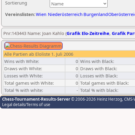
Sortierung
Vereinslisten:
Wien
Niederösterreich
Burgenland
Oberösterrei
Pnr:143443 Name: Joan Kahlo (
Grafik Elo-Zeitreihe
,
Grafik Part
Alle Partien ab Eloliste 1. Juli 2006
Wins with White:
0
Wins with Black:
Draws with White:
0
Draws with Black:
Losses with White:
0
Losses with Black:
Total games with White:
0
Total games with Black:
Total % with white:
-
Total % with black:
Chess-Tournament-Results-Server
© 2006-2026 Heinz Herzog
, CMS-
Legal details/Terms of use