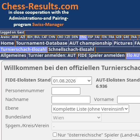
Logged on: Gast
Arabic
ARM
AZE
BIH
BUL
CAT
CHN
CRO
CZE
DEN
ENG
ESP
FAI
FIN
FRA
GER
GRE
INA
I
Home
Tournament-Database
AUT championship
Pictures
F
Turnierschach-Elozahl
Schnellschach-Elozahl
Allgemeines
Turnier anmelden: AUT
FIDE
Spieler anmelden
Elo AU
Willkommen bei den offiziellen Turnierscha
FIDE-Elolisten Stand
AUT-Elolisten Stand
6.936
Personennummer
Nachname
Vorname
Ebene
Bundesland
Spgem./Kreis/Verein
Nur "österreichische" Spieler (Land=A