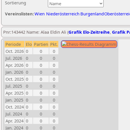
Sortierung
Vereinslisten:
Wien
Niederösterreich
Burgenland
Oberösterrei
Pnr:143442 Name: Alaa Eldin Ali (
Grafik Elo-Zeitreihe
,
Grafik Pa
Periode
Elo
Partien
Pkt.
Oct. 2026
0
0
0
Jul. 2026
0
0
0
Apr. 2026
0
0
0
Jan. 2026
0
0
0
Oct. 2025
0
0
0
Jul. 2025
0
0
0
Apr. 2025
0
0
0
Jan. 2025
0
0
0
Oct. 2024
0
0
0
Jul. 2024
0
0
0
Apr. 2024
0
0
0
Jan. 2024
0
0
0