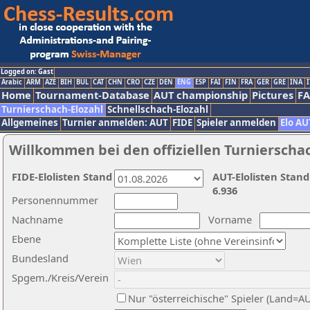
Logged on: Gast
Arabic
ARM
AZE
BIH
BUL
CAT
CHN
CRO
CZE
DEN
ENG
ESP
FAI
FIN
FRA
GER
GRE
INA
I
Home
Tournament-Database
AUT championship
Pictures
F
Turnierschach-Elozahl
Schnellschach-Elozahl
Allgemeines
Turnier anmelden: AUT
FIDE
Spieler anmelden
Elo AU
Willkommen bei den offiziellen Turnierscha
FIDE-Elolisten Stand
AUT-Elolisten Stand
6.936
Personennummer
Nachname
Vorname
Ebene
Bundesland
Spgem./Kreis/Verein
Nur "österreichische" Spieler (Land=A