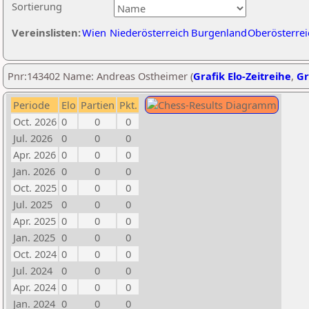
Sortierung
Vereinslisten:
Wien
Niederösterreich
Burgenland
Oberösterrei
Pnr:143402 Name: Andreas Ostheimer (
Grafik Elo-Zeitreihe
,
Gr
Periode
Elo
Partien
Pkt.
Oct. 2026
0
0
0
Jul. 2026
0
0
0
Apr. 2026
0
0
0
Jan. 2026
0
0
0
Oct. 2025
0
0
0
Jul. 2025
0
0
0
Apr. 2025
0
0
0
Jan. 2025
0
0
0
Oct. 2024
0
0
0
Jul. 2024
0
0
0
Apr. 2024
0
0
0
Jan. 2024
0
0
0