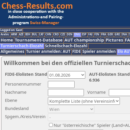
Logged on: Gast
Arabic
ARM
AZE
BIH
BUL
CAT
CHN
CRO
CZE
DEN
ENG
ESP
FAI
FIN
FRA
GER
GRE
INA
I
Home
Tournament-Database
AUT championship
Pictures
F
Turnierschach-Elozahl
Schnellschach-Elozahl
Allgemeines
Turnier anmelden: AUT
FIDE
Spieler anmelden
Elo AU
Willkommen bei den offiziellen Turnierscha
FIDE-Elolisten Stand
AUT-Elolisten Stand
6.936
Personennummer
Nachname
Vorname
Ebene
Bundesland
Spgem./Kreis/Verein
Nur "österreichische" Spieler (Land=A