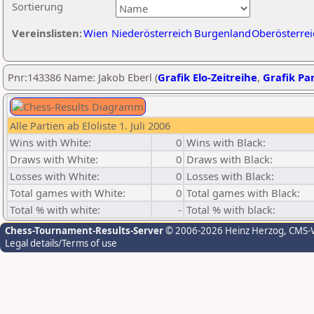
Sortierung
Vereinslisten:
Wien
Niederösterreich
Burgenland
Oberösterrei
Pnr:143386 Name: Jakob Eberl (
Grafik Elo-Zeitreihe
,
Grafik Par
Alle Partien ab Eloliste 1. Juli 2006
Wins with White:
0
Wins with Black:
Draws with White:
0
Draws with Black:
Losses with White:
0
Losses with Black:
Total games with White:
0
Total games with Black:
Total % with white:
-
Total % with black:
Chess-Tournament-Results-Server
© 2006-2026 Heinz Herzog
, CMS-
Legal details/Terms of use