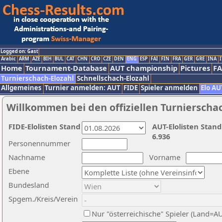
Logged on: Gast
Arabic
ARM
AZE
BIH
BUL
CAT
CHN
CRO
CZE
DEN
ENG
ESP
FAI
FIN
FRA
GER
GRE
INA
I
Home
Tournament-Database
AUT championship
Pictures
F
Turnierschach-Elozahl
Schnellschach-Elozahl
Allgemeines
Turnier anmelden: AUT
FIDE
Spieler anmelden
Elo AU
Willkommen bei den offiziellen Turnierscha
FIDE-Elolisten Stand
AUT-Elolisten Stand
6.936
Personennummer
Nachname
Vorname
Ebene
Bundesland
Spgem./Kreis/Verein
Nur "österreichische" Spieler (Land=A