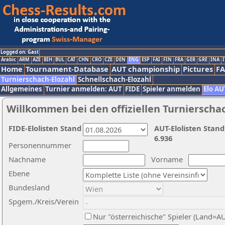
Logged on: Gast
Arabic
ARM
AZE
BIH
BUL
CAT
CHN
CRO
CZE
DEN
ENG
ESP
FAI
FIN
FRA
GER
GRE
INA
I
Home
Tournament-Database
AUT championship
Pictures
F
Turnierschach-Elozahl
Schnellschach-Elozahl
Allgemeines
Turnier anmelden: AUT
FIDE
Spieler anmelden
Elo AU
Willkommen bei den offiziellen Turnierscha
FIDE-Elolisten Stand
AUT-Elolisten Stand
6.936
Personennummer
Nachname
Vorname
Ebene
Bundesland
Spgem./Kreis/Verein
Nur "österreichische" Spieler (Land=A