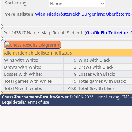
Sortierung
Vereinslisten:
Wien
Niederösterreich
Burgenland
Oberösterrei
Pnr:143317 Name: Mag. Rudolf Sieberth (
Grafik Elo-Zeitreihe
,
Alle Partien ab Eloliste 1. Juli 2006
Wins with White:
5
Wins with Black:
Draws with White:
2
Draws with Black:
Losses with White:
8
Losses with Black:
Total games with White:
15
Total games with Black:
Total % with white:
40,0
Total % with black:
Chess-Tournament-Results-Server
© 2006-2026 Heinz Herzog
, CMS-
Legal details/Terms of use