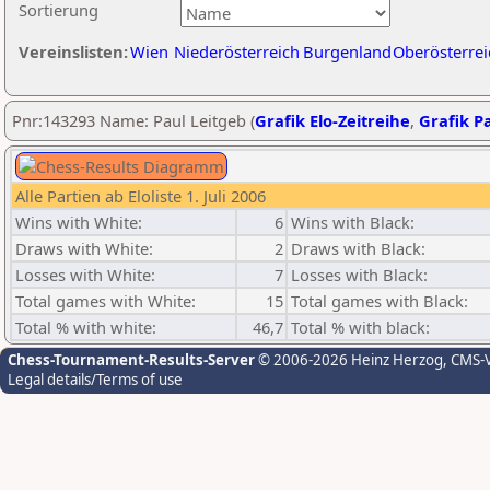
Sortierung
Vereinslisten:
Wien
Niederösterreich
Burgenland
Oberösterrei
Pnr:143293 Name: Paul Leitgeb (
Grafik Elo-Zeitreihe
,
Grafik Pa
Alle Partien ab Eloliste 1. Juli 2006
Wins with White:
6
Wins with Black:
Draws with White:
2
Draws with Black:
Losses with White:
7
Losses with Black:
Total games with White:
15
Total games with Black:
Total % with white:
46,7
Total % with black:
Chess-Tournament-Results-Server
© 2006-2026 Heinz Herzog
, CMS-
Legal details/Terms of use