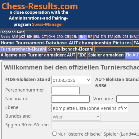
Logged on: Gast
Arabic
ARM
AZE
BIH
BUL
CAT
CHN
CRO
CZE
DEN
ENG
ESP
FAI
FIN
FRA
GER
GRE
INA
I
Home
Tournament-Database
AUT championship
Pictures
F
Turnierschach-Elozahl
Schnellschach-Elozahl
Allgemeines
Turnier anmelden: AUT
FIDE
Spieler anmelden
Elo AU
Willkommen bei den offiziellen Turnierscha
FIDE-Elolisten Stand
AUT-Elolisten Stand
6.936
Personennummer
Nachname
Vorname
Ebene
Bundesland
Spgem./Kreis/Verein
Nur "österreichische" Spieler (Land=A