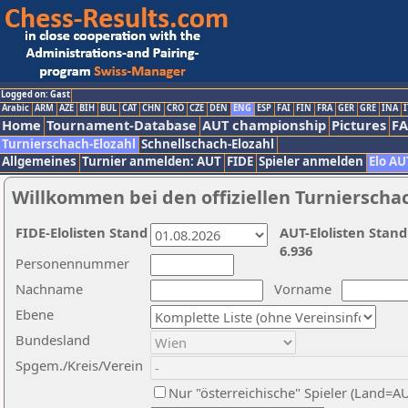
Logged on: Gast
Arabic
ARM
AZE
BIH
BUL
CAT
CHN
CRO
CZE
DEN
ENG
ESP
FAI
FIN
FRA
GER
GRE
INA
I
Home
Tournament-Database
AUT championship
Pictures
F
Turnierschach-Elozahl
Schnellschach-Elozahl
Allgemeines
Turnier anmelden: AUT
FIDE
Spieler anmelden
Elo AU
Willkommen bei den offiziellen Turnierscha
FIDE-Elolisten Stand
AUT-Elolisten Stand
6.936
Personennummer
Nachname
Vorname
Ebene
Bundesland
Spgem./Kreis/Verein
Nur "österreichische" Spieler (Land=A