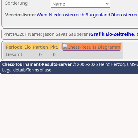
Sortierung
Vereinslisten:
Wien
Niederösterreich
Burgenland
Oberösterrei
Pnr:143261 Name: Jason Savas Sauberer (
Grafik Elo-Zeitreihe
,
Periode
Elo
Partien
Pkt.
Gesamt
0
0
Chess-Tournament-Results-Server
© 2006-2026 Heinz Herzog
, CMS-
Legal details/Terms of use