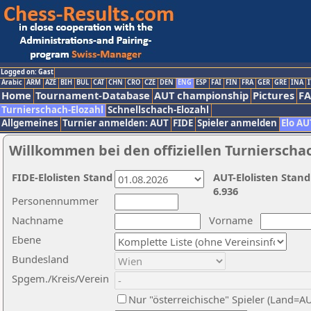
Logged on: Gast
Arabic
ARM
AZE
BIH
BUL
CAT
CHN
CRO
CZE
DEN
ENG
ESP
FAI
FIN
FRA
GER
GRE
INA
I
Home
Tournament-Database
AUT championship
Pictures
F
Turnierschach-Elozahl
Schnellschach-Elozahl
Allgemeines
Turnier anmelden: AUT
FIDE
Spieler anmelden
Elo AU
Willkommen bei den offiziellen Turnierscha
FIDE-Elolisten Stand
AUT-Elolisten Stand
6.936
Personennummer
Nachname
Vorname
Ebene
Bundesland
Spgem./Kreis/Verein
Nur "österreichische" Spieler (Land=A