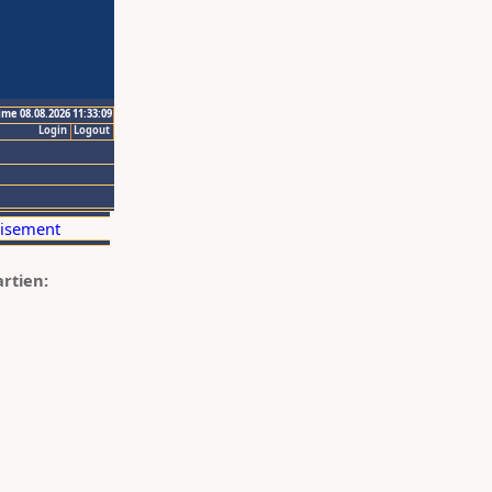
ime 08.08.2026 11:33:09
Login
Logout
artien: