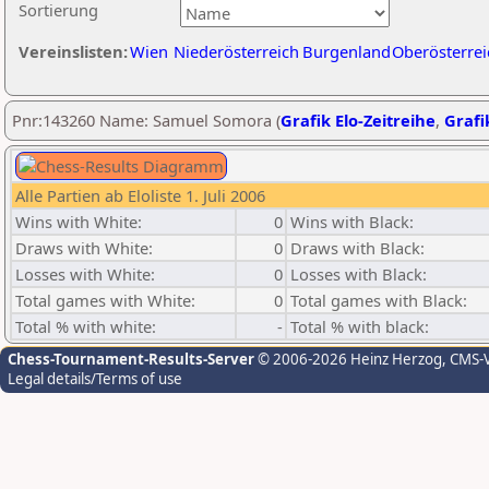
Sortierung
Vereinslisten:
Wien
Niederösterreich
Burgenland
Oberösterrei
Pnr:143260 Name: Samuel Somora (
Grafik Elo-Zeitreihe
,
Grafi
Alle Partien ab Eloliste 1. Juli 2006
Wins with White:
0
Wins with Black:
Draws with White:
0
Draws with Black:
Losses with White:
0
Losses with Black:
Total games with White:
0
Total games with Black:
Total % with white:
-
Total % with black:
Chess-Tournament-Results-Server
© 2006-2026 Heinz Herzog
, CMS-
Legal details/Terms of use