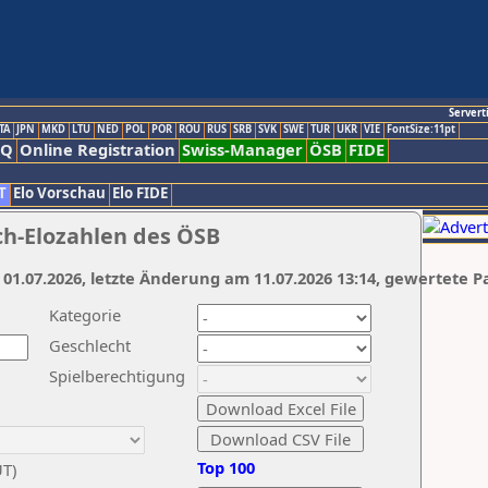
Servert
TA
JPN
MKD
LTU
NED
POL
POR
ROU
RUS
SRB
SVK
SWE
TUR
UKR
VIE
FontSize:11pt
AQ
Online Registration
Swiss-Manager
ÖSB
FIDE
T
Elo Vorschau
Elo FIDE
ch-Elozahlen des ÖSB
 01.07.2026, letzte Änderung am 11.07.2026 13:14, gewertete P
Kategorie
Geschlecht
Spielberechtigung
Top 100
UT)