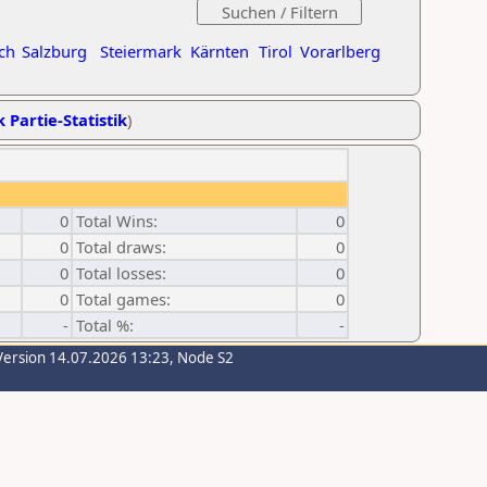
ch
Salzburg
Steiermark
Kärnten
Tirol
Vorarlberg
k Partie-Statistik
)
0
Total Wins:
0
0
Total draws:
0
0
Total losses:
0
0
Total games:
0
-
Total %:
-
Version 14.07.2026 13:23, Node S2