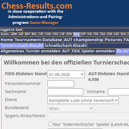
Logged on: Gast
Arabic
ARM
AZE
BIH
BUL
CAT
CHN
CRO
CZE
DEN
ENG
ESP
FAI
FIN
FRA
GER
GRE
INA
I
Home
Tournament-Database
AUT championship
Pictures
F
Turnierschach-Elozahl
Schnellschach-Elozahl
Allgemeines
Turnier anmelden: AUT
FIDE
Spieler anmelden
Elo AU
Willkommen bei den offiziellen Turnierscha
FIDE-Elolisten Stand
AUT-Elolisten Stand
6.936
Personennummer
Nachname
Vorname
Ebene
Bundesland
Spgem./Kreis/Verein
Nur "österreichische" Spieler (Land=A