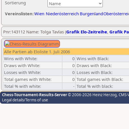
Sortierung
Vereinslisten:
Wien
Niederösterreich
Burgenland
Oberösterrei
Pnr:143112 Name: Tolga Tavlas (
Grafik Elo-Zeitreihe
,
Grafik Pa
Alle Partien ab Eloliste 1. Juli 2006
Wins with White:
0
Wins with Black:
Draws with White:
0
Draws with Black:
Losses with White:
0
Losses with Black:
Total games with White:
0
Total games with Black:
Total % with white:
-
Total % with black:
Chess-Tournament-Results-Server
© 2006-2026 Heinz Herzog
, CMS-
Legal details/Terms of use