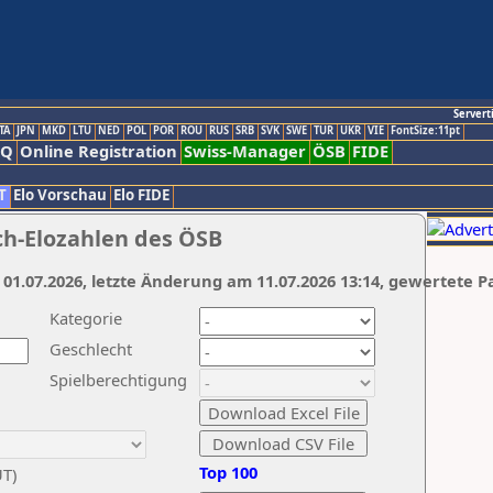
Servert
TA
JPN
MKD
LTU
NED
POL
POR
ROU
RUS
SRB
SVK
SWE
TUR
UKR
VIE
FontSize:11pt
AQ
Online Registration
Swiss-Manager
ÖSB
FIDE
T
Elo Vorschau
Elo FIDE
ch-Elozahlen des ÖSB
 01.07.2026, letzte Änderung am 11.07.2026 13:14, gewertete P
Kategorie
Geschlecht
Spielberechtigung
Top 100
UT)