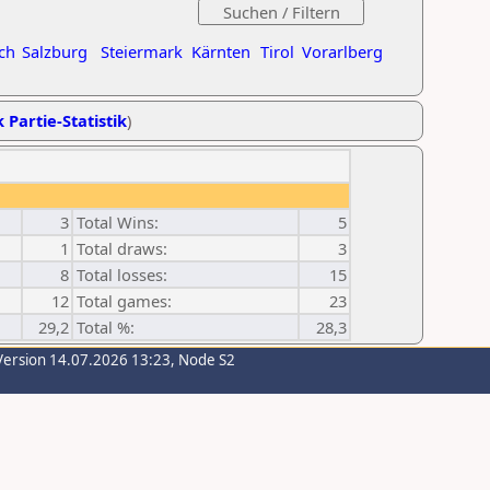
ch
Salzburg
Steiermark
Kärnten
Tirol
Vorarlberg
 Partie-Statistik
)
3
Total Wins:
5
1
Total draws:
3
8
Total losses:
15
12
Total games:
23
29,2
Total %:
28,3
Version 14.07.2026 13:23, Node S2