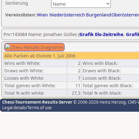
Sortierung
Vereinslisten:
Wien
Niederösterreich
Burgenland
Oberösterrei
Pnr:143084 Name: Jonathan Gölles (
Grafik Elo-Zeitreihe
,
Grafik
Alle Partien ab Eloliste 1. Juli 2006
Wins with White:
2
Wins with Black:
Draws with White:
2
Draws with Black:
Losses with White:
7
Losses with Black:
Total games with White:
11
Total games with Black:
Total % with white:
27,3
Total % with black:
Chess-Tournament-Results-Server
© 2006-2026 Heinz Herzog
, CMS-
Legal details/Terms of use