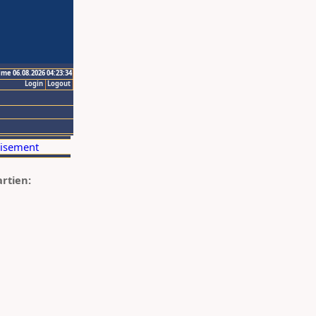
ime 06.08.2026 04:23:34
Login
Logout
artien: