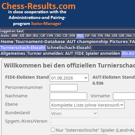
Logged on: Gast
Arabic
ARM
AZE
BIH
BUL
CAT
CHN
CRO
CZE
DEN
ENG
ESP
FAI
FIN
FRA
GER
GRE
INA
I
Home
Tournament-Database
AUT championship
Pictures
F
Turnierschach-Elozahl
Schnellschach-Elozahl
Allgemeines
Turnier anmelden: AUT
FIDE
Spieler anmelden
Elo AU
Willkommen bei den offiziellen Turnierscha
FIDE-Elolisten Stand
AUT-Elolisten Stand
6.936
Personennummer
Nachname
Vorname
Ebene
Bundesland
Spgem./Kreis/Verein
Nur "österreichische" Spieler (Land=A