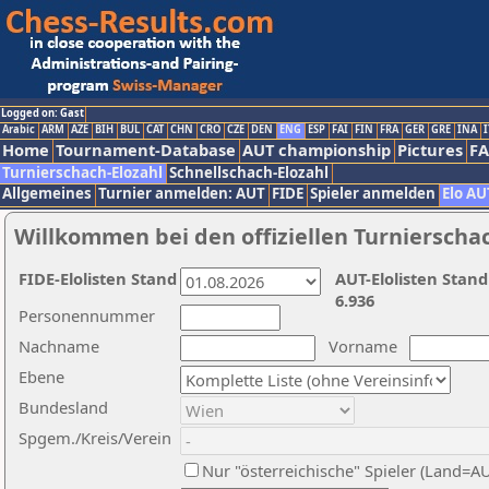
Logged on: Gast
Arabic
ARM
AZE
BIH
BUL
CAT
CHN
CRO
CZE
DEN
ENG
ESP
FAI
FIN
FRA
GER
GRE
INA
I
Home
Tournament-Database
AUT championship
Pictures
F
Turnierschach-Elozahl
Schnellschach-Elozahl
Allgemeines
Turnier anmelden: AUT
FIDE
Spieler anmelden
Elo AU
Willkommen bei den offiziellen Turnierscha
FIDE-Elolisten Stand
AUT-Elolisten Stand
6.936
Personennummer
Nachname
Vorname
Ebene
Bundesland
Spgem./Kreis/Verein
Nur "österreichische" Spieler (Land=A