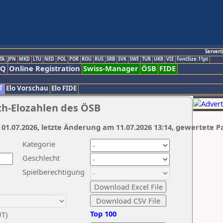
Servert
TA
JPN
MKD
LTU
NED
POL
POR
ROU
RUS
SRB
SVK
SWE
TUR
UKR
VIE
FontSize:11pt
AQ
Online Registration
Swiss-Manager
ÖSB
FIDE
T
Elo Vorschau
Elo FIDE
ch-Elozahlen des ÖSB
 01.07.2026, letzte Änderung am 11.07.2026 13:14, gewertete P
Kategorie
Geschlecht
Spielberechtigung
Top 100
UT)