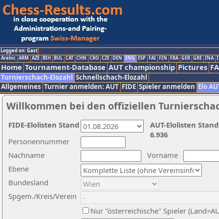
Logged on: Gast
Arabic
ARM
AZE
BIH
BUL
CAT
CHN
CRO
CZE
DEN
ENG
ESP
FAI
FIN
FRA
GER
GRE
INA
I
Home
Tournament-Database
AUT championship
Pictures
F
Turnierschach-Elozahl
Schnellschach-Elozahl
Allgemeines
Turnier anmelden: AUT
FIDE
Spieler anmelden
Elo AU
Willkommen bei den offiziellen Turnierscha
FIDE-Elolisten Stand
AUT-Elolisten Stand
6.936
Personennummer
Nachname
Vorname
Ebene
Bundesland
Spgem./Kreis/Verein
Nur "österreichische" Spieler (Land=A