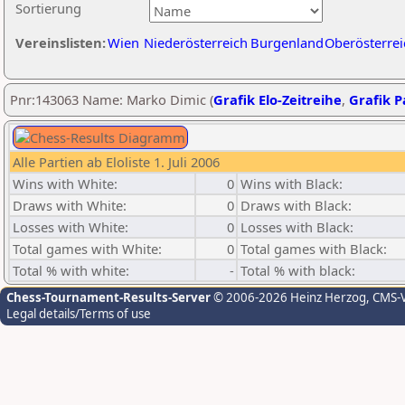
Sortierung
Vereinslisten:
Wien
Niederösterreich
Burgenland
Oberösterrei
Pnr:143063 Name: Marko Dimic (
Grafik Elo-Zeitreihe
,
Grafik Pa
Alle Partien ab Eloliste 1. Juli 2006
Wins with White:
0
Wins with Black:
Draws with White:
0
Draws with Black:
Losses with White:
0
Losses with Black:
Total games with White:
0
Total games with Black:
Total % with white:
-
Total % with black:
Chess-Tournament-Results-Server
© 2006-2026 Heinz Herzog
, CMS-
Legal details/Terms of use