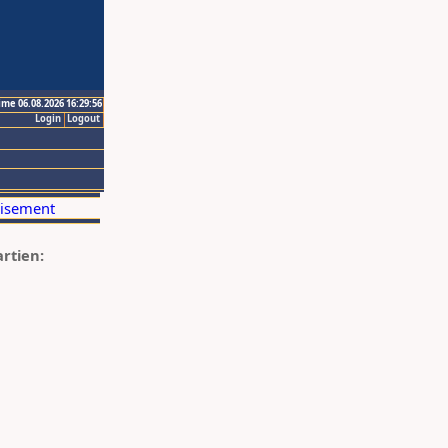
ime 06.08.2026 16:29:56
Login
Logout
artien: