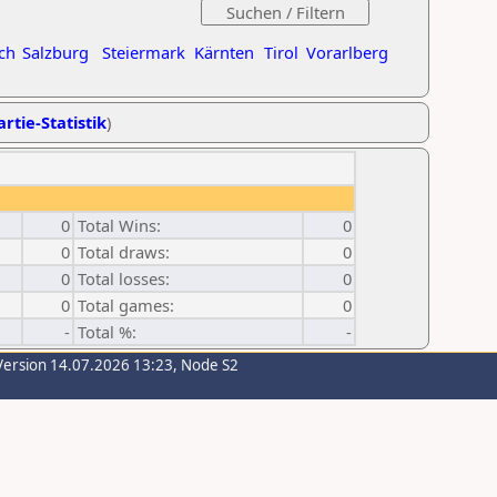
ch
Salzburg
Steiermark
Kärnten
Tirol
Vorarlberg
rtie-Statistik
)
0
Total Wins:
0
0
Total draws:
0
0
Total losses:
0
0
Total games:
0
-
Total %:
-
Version 14.07.2026 13:23, Node S2