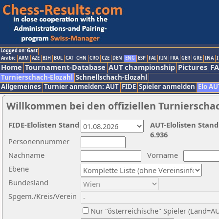
Logged on: Gast
Arabic
ARM
AZE
BIH
BUL
CAT
CHN
CRO
CZE
DEN
ENG
ESP
FAI
FIN
FRA
GER
GRE
INA
I
Home
Tournament-Database
AUT championship
Pictures
F
Turnierschach-Elozahl
Schnellschach-Elozahl
Allgemeines
Turnier anmelden: AUT
FIDE
Spieler anmelden
Elo AU
Willkommen bei den offiziellen Turnierscha
FIDE-Elolisten Stand
AUT-Elolisten Stand
6.936
Personennummer
Nachname
Vorname
Ebene
Bundesland
Spgem./Kreis/Verein
Nur "österreichische" Spieler (Land=A