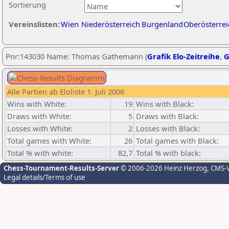
Sortierung
Vereinslisten:
Wien
Niederösterreich
Burgenland
Oberösterrei
Pnr:143030 Name: Thomas Gathemann (
Grafik Elo-Zeitreihe
,
G
Alle Partien ab Eloliste 1. Juli 2006
Wins with White:
19
Wins with Black:
Draws with White:
5
Draws with Black:
Losses with White:
2
Losses with Black:
Total games with White:
26
Total games with Black:
Total % with white:
82,7
Total % with black:
Chess-Tournament-Results-Server
© 2006-2026 Heinz Herzog
, CMS-
Legal details/Terms of use