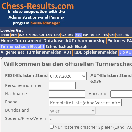
Logged on: Gast
Arabic
ARM
AZE
BIH
BUL
CAT
CHN
CRO
CZE
DEN
ENG
ESP
FAI
FIN
FRA
GER
GRE
INA
I
Home
Tournament-Database
AUT championship
Pictures
F
Turnierschach-Elozahl
Schnellschach-Elozahl
Allgemeines
Turnier anmelden: AUT
FIDE
Spieler anmelden
Elo AU
Willkommen bei den offiziellen Turnierscha
FIDE-Elolisten Stand
AUT-Elolisten Stand
6.936
Personennummer
Nachname
Vorname
Ebene
Bundesland
Spgem./Kreis/Verein
Nur "österreichische" Spieler (Land=A