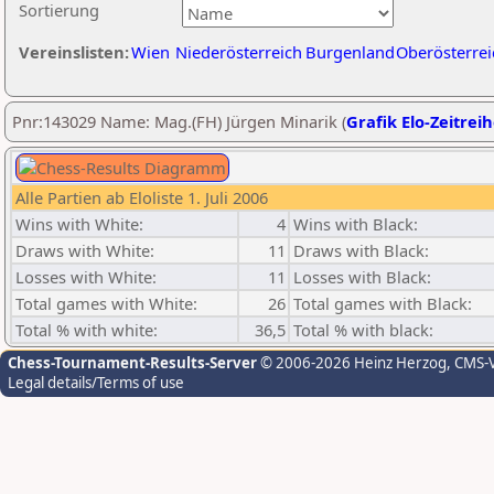
Sortierung
Vereinslisten:
Wien
Niederösterreich
Burgenland
Oberösterrei
Pnr:143029 Name: Mag.(FH) Jürgen Minarik (
Grafik Elo-Zeitrei
Alle Partien ab Eloliste 1. Juli 2006
Wins with White:
4
Wins with Black:
Draws with White:
11
Draws with Black:
Losses with White:
11
Losses with Black:
Total games with White:
26
Total games with Black:
Total % with white:
36,5
Total % with black:
Chess-Tournament-Results-Server
© 2006-2026 Heinz Herzog
, CMS-
Legal details/Terms of use