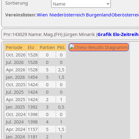
Sortierung
Vereinslisten:
Wien
Niederösterreich
Burgenland
Oberösterrei
Pnr:143029 Name: Mag.(FH) Jürgen Minarik (
Grafik Elo-Zeitrei
Periode
Elo
Partien
Pkt.
Oct. 2026
1528
0
0
Jul. 2026
1528
0
0
Apr. 2026
1528
5
2,5
Jan. 2026
1454
5
1,5
Oct. 2025
1424
0
0
Jul. 2025
1424
0
0
Apr. 2025
1424
2
1
Jan. 2025
1392
3
0,5
Oct. 2024
1398
0
0
Jul. 2024
1398
4
1
Apr. 2024
1157
5
1,5
Jan. 2024
1181
2
1