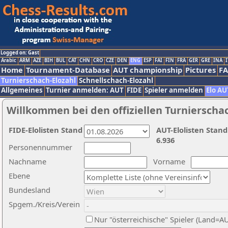
Logged on: Gast
Arabic
ARM
AZE
BIH
BUL
CAT
CHN
CRO
CZE
DEN
ENG
ESP
FAI
FIN
FRA
GER
GRE
INA
I
Home
Tournament-Database
AUT championship
Pictures
F
Turnierschach-Elozahl
Schnellschach-Elozahl
Allgemeines
Turnier anmelden: AUT
FIDE
Spieler anmelden
Elo AU
Willkommen bei den offiziellen Turnierscha
FIDE-Elolisten Stand
AUT-Elolisten Stand
6.936
Personennummer
Nachname
Vorname
Ebene
Bundesland
Spgem./Kreis/Verein
Nur "österreichische" Spieler (Land=A