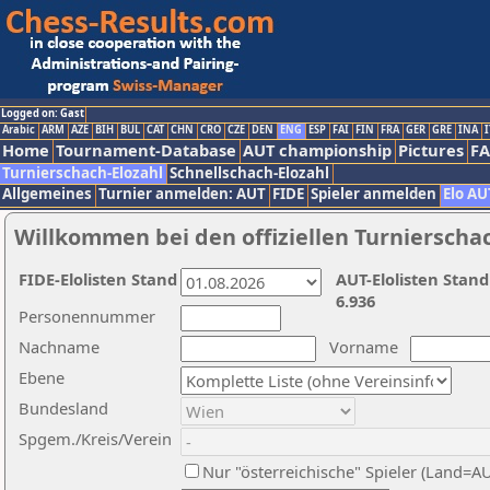
Logged on: Gast
Arabic
ARM
AZE
BIH
BUL
CAT
CHN
CRO
CZE
DEN
ENG
ESP
FAI
FIN
FRA
GER
GRE
INA
I
Home
Tournament-Database
AUT championship
Pictures
F
Turnierschach-Elozahl
Schnellschach-Elozahl
Allgemeines
Turnier anmelden: AUT
FIDE
Spieler anmelden
Elo AU
Willkommen bei den offiziellen Turnierscha
FIDE-Elolisten Stand
AUT-Elolisten Stand
6.936
Personennummer
Nachname
Vorname
Ebene
Bundesland
Spgem./Kreis/Verein
Nur "österreichische" Spieler (Land=A