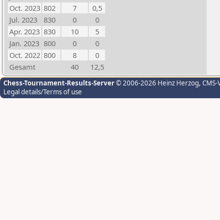
Oct. 2023
802
7
0,5
Jul. 2023
830
0
0
Apr. 2023
830
10
5
Jan. 2023
800
0
0
Oct. 2022
800
8
0
Gesamt
40
12,5
Chess-Tournament-Results-Server
© 2006-2026 Heinz Herzog
, CMS-
Legal details/Terms of use