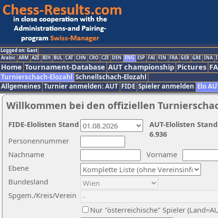
Logged on: Gast
Arabic
ARM
AZE
BIH
BUL
CAT
CHN
CRO
CZE
DEN
ENG
ESP
FAI
FIN
FRA
GER
GRE
INA
I
Home
Tournament-Database
AUT championship
Pictures
F
Turnierschach-Elozahl
Schnellschach-Elozahl
Allgemeines
Turnier anmelden: AUT
FIDE
Spieler anmelden
Elo AU
Willkommen bei den offiziellen Turnierscha
FIDE-Elolisten Stand
AUT-Elolisten Stand
6.936
Personennummer
Nachname
Vorname
Ebene
Bundesland
Spgem./Kreis/Verein
Nur "österreichische" Spieler (Land=A