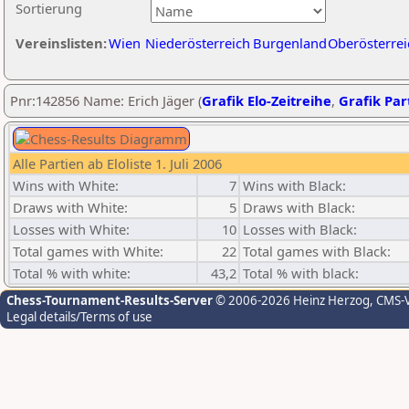
Sortierung
Vereinslisten:
Wien
Niederösterreich
Burgenland
Oberösterrei
Pnr:142856 Name: Erich Jäger (
Grafik Elo-Zeitreihe
,
Grafik Part
Alle Partien ab Eloliste 1. Juli 2006
Wins with White:
7
Wins with Black:
Draws with White:
5
Draws with Black:
Losses with White:
10
Losses with Black:
Total games with White:
22
Total games with Black:
Total % with white:
43,2
Total % with black:
Chess-Tournament-Results-Server
© 2006-2026 Heinz Herzog
, CMS-
Legal details/Terms of use