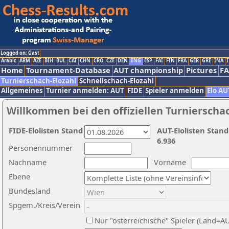
Logged on: Gast
Arabic
ARM
AZE
BIH
BUL
CAT
CHN
CRO
CZE
DEN
ENG
ESP
FAI
FIN
FRA
GER
GRE
INA
I
Home
Tournament-Database
AUT championship
Pictures
F
Turnierschach-Elozahl
Schnellschach-Elozahl
Allgemeines
Turnier anmelden: AUT
FIDE
Spieler anmelden
Elo AU
Willkommen bei den offiziellen Turnierscha
FIDE-Elolisten Stand
AUT-Elolisten Stand
6.936
Personennummer
Nachname
Vorname
Ebene
Bundesland
Spgem./Kreis/Verein
Nur "österreichische" Spieler (Land=A