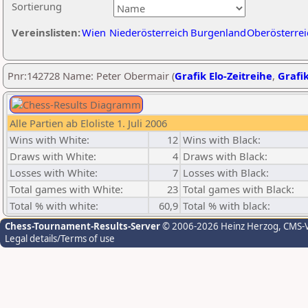
Sortierung
Vereinslisten:
Wien
Niederösterreich
Burgenland
Oberösterrei
Pnr:142728 Name: Peter Obermair (
Grafik Elo-Zeitreihe
,
Grafik
Alle Partien ab Eloliste 1. Juli 2006
Wins with White:
12
Wins with Black:
Draws with White:
4
Draws with Black:
Losses with White:
7
Losses with Black:
Total games with White:
23
Total games with Black:
Total % with white:
60,9
Total % with black:
Chess-Tournament-Results-Server
© 2006-2026 Heinz Herzog
, CMS-
Legal details/Terms of use