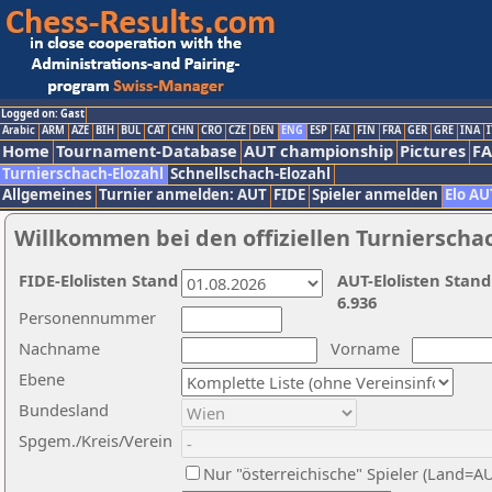
Logged on: Gast
Arabic
ARM
AZE
BIH
BUL
CAT
CHN
CRO
CZE
DEN
ENG
ESP
FAI
FIN
FRA
GER
GRE
INA
I
Home
Tournament-Database
AUT championship
Pictures
F
Turnierschach-Elozahl
Schnellschach-Elozahl
Allgemeines
Turnier anmelden: AUT
FIDE
Spieler anmelden
Elo AU
Willkommen bei den offiziellen Turnierscha
FIDE-Elolisten Stand
AUT-Elolisten Stand
6.936
Personennummer
Nachname
Vorname
Ebene
Bundesland
Spgem./Kreis/Verein
Nur "österreichische" Spieler (Land=A