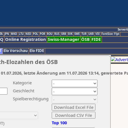
Servert
TA
JPN
MKD
LTU
NED
POL
POR
ROU
RUS
SRB
SVK
SWE
TUR
UKR
VIE
FontSize:11pt
AQ
Online Registration
Swiss-Manager
ÖSB
FIDE
T
Elo Vorschau
Elo FIDE
ch-Elozahlen des ÖSB
 01.07.2026, letzte Änderung am 11.07.2026 13:14, gewertete P
Kategorie
Geschlecht
Spielberechtigung
Top 100
UT)