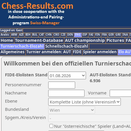
Logged on: Gast
Arabic
ARM
AZE
BIH
BUL
CAT
CHN
CRO
CZE
DEN
ENG
ESP
FAI
FIN
FRA
GER
GRE
INA
I
Home
Tournament-Database
AUT championship
Pictures
F
Turnierschach-Elozahl
Schnellschach-Elozahl
Allgemeines
Turnier anmelden: AUT
FIDE
Spieler anmelden
Elo AU
Willkommen bei den offiziellen Turnierscha
FIDE-Elolisten Stand
AUT-Elolisten Stand
6.936
Personennummer
Nachname
Vorname
Ebene
Bundesland
Spgem./Kreis/Verein
Nur "österreichische" Spieler (Land=A