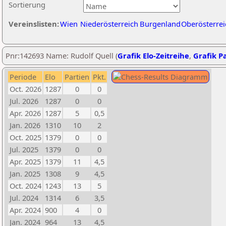
Sortierung
Vereinslisten:
Wien
Niederösterreich
Burgenland
Oberösterrei
Pnr:142693 Name: Rudolf Quell (
Grafik Elo-Zeitreihe
,
Grafik Pa
Periode
Elo
Partien
Pkt.
Oct. 2026
1287
0
0
Jul. 2026
1287
0
0
Apr. 2026
1287
5
0,5
Jan. 2026
1310
10
2
Oct. 2025
1379
0
0
Jul. 2025
1379
0
0
Apr. 2025
1379
11
4,5
Jan. 2025
1308
9
4,5
Oct. 2024
1243
13
5
Jul. 2024
1314
6
3,5
Apr. 2024
900
4
0
Jan. 2024
964
13
4,5