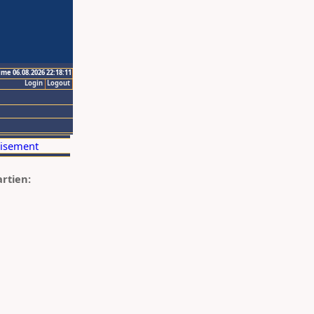
ime 06.08.2026 22:18:11
Login
Logout
artien: