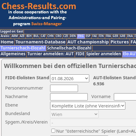
Logged on: Gast
Arabic
ARM
AZE
BIH
BUL
CAT
CHN
CRO
CZE
DEN
ENG
ESP
FAI
FIN
FRA
GER
GRE
INA
I
Home
Tournament-Database
AUT championship
Pictures
F
Turnierschach-Elozahl
Schnellschach-Elozahl
Allgemeines
Turnier anmelden: AUT
FIDE
Spieler anmelden
Elo AU
Willkommen bei den offiziellen Turnierscha
FIDE-Elolisten Stand
AUT-Elolisten Stand
6.936
Personennummer
Nachname
Vorname
Ebene
Bundesland
Spgem./Kreis/Verein
Nur "österreichische" Spieler (Land=A