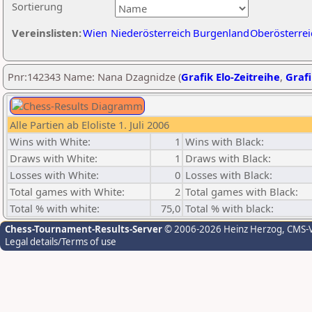
Sortierung
Vereinslisten:
Wien
Niederösterreich
Burgenland
Oberösterrei
Pnr:142343 Name: Nana Dzagnidze (
Grafik Elo-Zeitreihe
,
Grafi
Alle Partien ab Eloliste 1. Juli 2006
Wins with White:
1
Wins with Black:
Draws with White:
1
Draws with Black:
Losses with White:
0
Losses with Black:
Total games with White:
2
Total games with Black:
Total % with white:
75,0
Total % with black:
Chess-Tournament-Results-Server
© 2006-2026 Heinz Herzog
, CMS-
Legal details/Terms of use